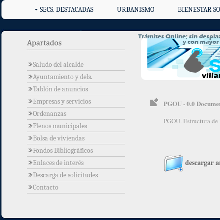
SECS. DESTACADAS
URBANISMO
BIENESTAR SO
Saludo del alcalde
Ayuntamiento y dels.
Tablón de anuncios
Empresas y servicios
PGOU - 0.0 Document
Ordenanzas
PGOU. Estructura de l
Plenos municipales
Bolsa de viviendas
Fondos Bibliográficos
descargar a
Enlaces de interés
Descarga de solicitudes
Contacto