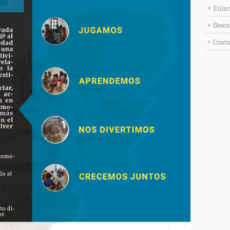
Enlac
Desca
Conta