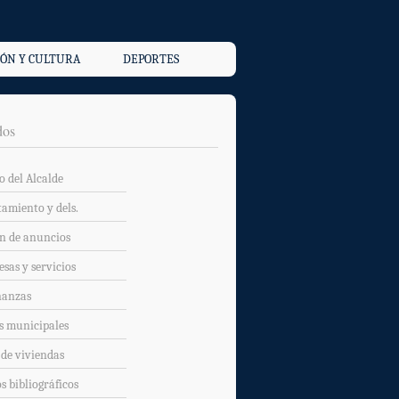
ÓN Y CULTURA
DEPORTES
dos
o del Alcalde
amiento y dels.
n de anuncios
sas y servicios
nanzas
s municipales
 de viviendas
s bibliográficos