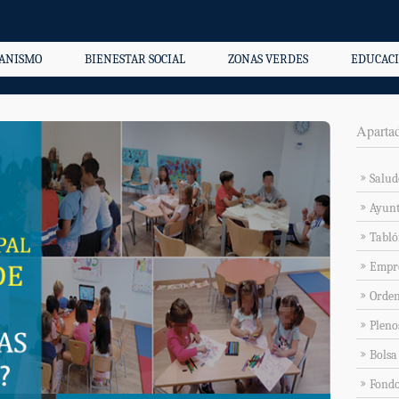
ANISMO
BIENESTAR SOCIAL
ZONAS VERDES
EDUCACI
Aparta
Salud
Ayunt
Tabló
Empre
Orde
Pleno
Bolsa
Fondo