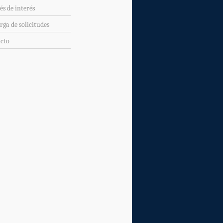
és de interés
rga de solicitudes
cto